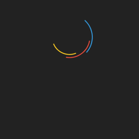
RELATED POSTS
Şehirler Arası Yük Taşımacılığında Doğru Model:
Parsiyel mi, Komple mi, Konteyner mi?
Ağustos 6, 2026
Göz Çizdirme Eskide Kaldı: Görme Kusurlarının
Tedavisinde Yeni Nesil Lazer Dönemi
Temmuz 18, 2026
Lazerden Korktuğunuz İçin Gözlüğe Mahkûm
Olmayın: Göz Çizdirme Eskide Kaldı
Temmuz 17, 2026