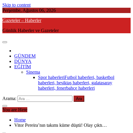
Skip to content
Perşembe, Ağustos 06, 2026
Gazeteler – Haberler
Günlük Haberler ve Gazeteler
GÜNDEM
DÜNYA
EĞİTİM
Sinema
Spor haberleri
Futbol haberleri, basketbol
haberleri, beşiktaş haberleri, galatasaray
haberleri, fenerbahçe haberleri
Arama:
You are Here
Home
Vitor Pereira’nın takımı küme düştü! Olay çıktı…