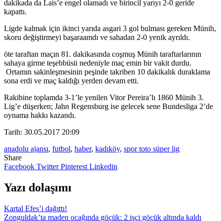
dakikada da Lais’e engel olamadı ve birincil yarıyı 2-0 geride
kapattı.
Ligde kalmak için ikinci yarıda asgari 3 gol bulması gereken Münih,
skoru değiştirmeyi başaraamdı ve sahadan 2-0 yenik ayrıldı.
öte taraftan maçın 81. dakikasında coşmuş Münih taraftarlarının
sahaya girme teşebbüsü nedeniyle maç emin bir vakit durdu.
Ortamın sakinleşmesinin peşinde takriben 10 dakikalık duraklama
sona erdi ve maç kaldığı yerden devam etti.
Rakibine toplamda 3-1’le yenilen Vitor Pereira’lı 1860 Münih 3.
Lig’e düşerken; Jahn Regensburg ise gelecek sene Bundesliga 2’de
oynama hakkı kazandı.
Tarih: 30.05.2017 20:09
anadolu ajansı
,
futbol
,
haber
,
kadıköy
,
spor toto süper lig
Share
Facebook
Twitter
Pinterest
Linkedin
Yazı dolaşımı
Kartal Efes’i dağıttı!
Zonguldak’ta maden ocağında göçük: 2 işçi göçük altında kaldı