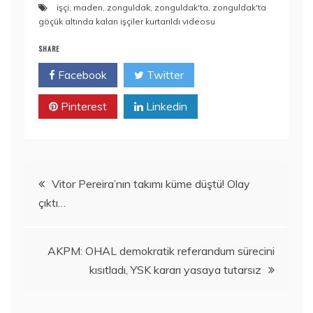
işçi
,
maden
,
zonguldak
,
zonguldak'ta
,
zonguldak'ta
göçük altında kalan işçiler kurtarıldı videosu
SHARE
Facebook
Twitter
Pinterest
Linkedin
Yazı
Vitor Pereira’nın takımı küme düştü! Olay
çıktı…
dolaşımı
AKPM: OHAL demokratik referandum sürecini
kısıtladı, YSK kararı yasaya tutarsız