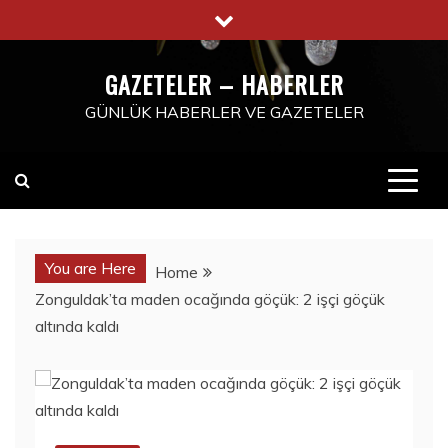
Skip
to
content
GAZETELER – HABERLER
GÜNLÜK HABERLER VE GAZETELER
You are Here
Home
Zonguldak’ta maden ocağında göçük: 2 işçi göçük
altında kaldı