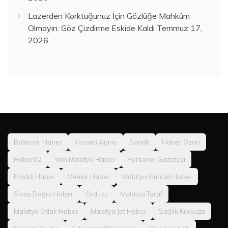
Lazerden Korktuğunuz İçin Gözlüğe Mahkûm
Olmayın: Göz Çizdirme Eskide Kaldı
Temmuz 17,
2026
Balıkesir Haber
Kocaeli Ajans
Sondk
Haber Ozan
Haber02
Yeni Malatya Haber
Personel Gazetesi
Emekli Haber
Memur Haber
Malatya Güncel Haber
Sivas Doğru Haber
Orduzu
Malatya Taraf
Malatya Odak Haber
Malatya Jet Haber
Sağlık Kılavuzu