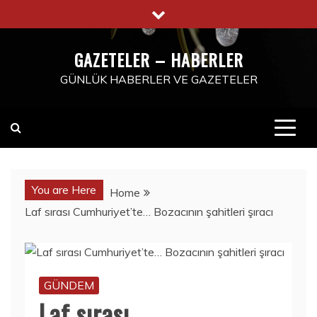
Skip
to
content
GAZETELER – HABERLER
GÜNLÜK HABERLER VE GAZETELER
You are Here
Home
Laf sırası Cumhuriyet’te… Bozacının şahitleri şıracı
GÜNDEM
Laf sırası