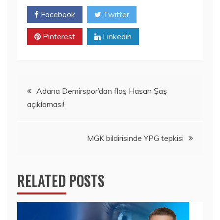
Facebook
Twitter
Pinterest
Linkedin
Yazı
Adana Demirspor’dan flaş Hasan Şaş
açıklaması!
dolaşımı
MGK bildirisinde YPG tepkisi
RELATED POSTS