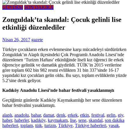
GÜNDEM
SON DAKİKA
Zonguldak’ta skandal: Çocuk gelinli lise
etkinliği düzenlediler
Nisan 26, 2017
gazete
Türkiye çocukların erken evlenmesine karşı mücadeleyi sürdürürken
Zonguldak’ın Alaplı ilçesindeki Çok Programlı Anadolu Lisesi’nde
düzenlenen ‘Turizm Haftası’ etkinliğinde liseli kız öğrenci ile erkek
öğrenciye gelinlik ve damatlık giydirildi. TÜİK’in 2015 verilerine
göre toplam 602 bin 982 resmi evlilikten 31 bin 337’sinde 16-17
yaşındaki kız çocukları gelin oldu. Bu sayı, toplam evliliklerin yüzde
5.2’sine denk geliyor.
Kadıköy Anadolu Lisesi’nde bahar festivali yasaklanmıştı
Geçtiğimiz günlerde Kadıköy Kaymakamlığı her sene düzenlenen
bahar festivalini yasaklamıştı.
alaplı
,
anadolu
,
bahar
,
damat
,
denk
,
erkek
,
etkin
,
festival
,
gelin
,
giy
,
haber
,
haberler
,
kadıköy
,
kaymakam
,
lise
,
sene
,
skandal
,
son dakika
haberleri
,
toplam
,
tüik
,
turizm
,
Türkiye
,
Türkiye haberleri
,
yasak
,