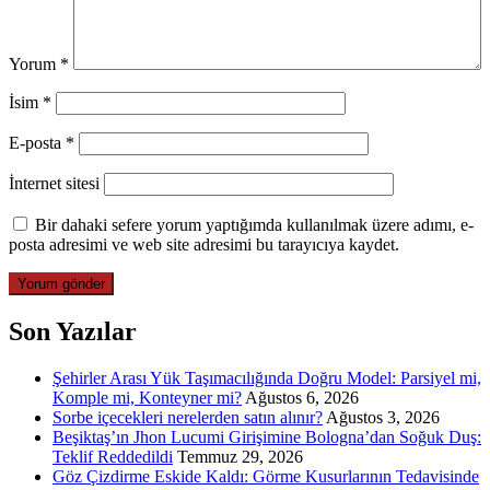
Yorum
*
İsim
*
E-posta
*
İnternet sitesi
Bir dahaki sefere yorum yaptığımda kullanılmak üzere adımı, e-
posta adresimi ve web site adresimi bu tarayıcıya kaydet.
Son Yazılar
Şehirler Arası Yük Taşımacılığında Doğru Model: Parsiyel mi,
Komple mi, Konteyner mi?
Ağustos 6, 2026
Sorbe içecekleri nerelerden satın alınır?
Ağustos 3, 2026
Beşiktaş’ın Jhon Lucumi Girişimine Bologna’dan Soğuk Duş:
Teklif Reddedildi
Temmuz 29, 2026
Göz Çizdirme Eskide Kaldı: Görme Kusurlarının Tedavisinde