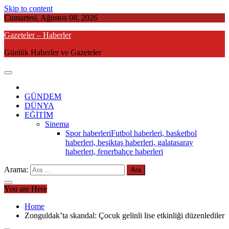
Skip to content
Cumartesi, Ağustos 08, 2026
Gazeteler – Haberler
Günlük Haberler ve Gazeteler
GÜNDEM
DÜNYA
EĞİTİM
Sinema
Spor haberleri
Futbol haberleri, basketbol
haberleri, beşiktaş haberleri, galatasaray
haberleri, fenerbahçe haberleri
Arama:
You are Here
Home
Zonguldak’ta skandal: Çocuk gelinli lise etkinliği düzenlediler