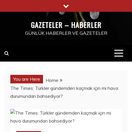
Skip
to
content
GAZETELER – HABERLER
GÜNLÜK HABERLER VE GAZETELER
You are Here
Home
The Times: Türkler gündemden kaçmak için mi hava
durumundan bahsediyor?