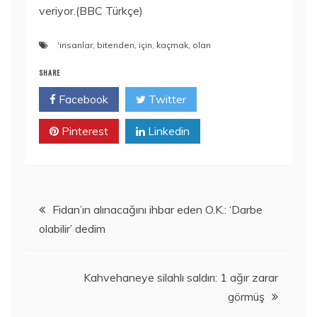
veriyor.(BBC Türkçe)
'insanlar
,
bitenden
,
için
,
kaçmak
,
olan
SHARE
Facebook
Twitter
Pinterest
Linkedin
Yazı
Fidan’ın alınacağını ihbar eden O.K.: ‘Darbe
olabilir’ dedim
dolaşımı
Kahvehaneye silahlı saldırı: 1 ağır zarar
görmüş