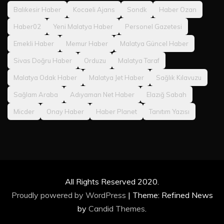
Balıkesir Haber
Kocaeli Ajans
Sondk
Haber Ozan
Haber02
Yeni Malatya Haber
Personel Gazetesi
Emekli Haber
Memur Haber
Malatya Güncel Haber
Sivas Doğru Haber
Orduzu
Malatya Taraf
Malatya Odak Haber
Malatya Jet Haber
Sağlık Kılavuzu
Sağlam Araba
Adıyaman Net Haber
Elazığ Sabah
Micder
Onay Haber
Haber Planet
Tanıtım Yazısı
All Rights Reserved 2020.
Proudly powered by WordPress
|
Theme: Refined News
by
Candid Themes
.