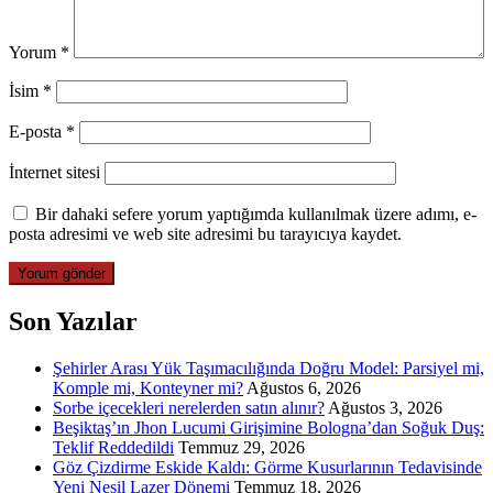
Yorum
*
İsim
*
E-posta
*
İnternet sitesi
Bir dahaki sefere yorum yaptığımda kullanılmak üzere adımı, e-
posta adresimi ve web site adresimi bu tarayıcıya kaydet.
Son Yazılar
Şehirler Arası Yük Taşımacılığında Doğru Model: Parsiyel mi,
Komple mi, Konteyner mi?
Ağustos 6, 2026
Sorbe içecekleri nerelerden satın alınır?
Ağustos 3, 2026
Beşiktaş’ın Jhon Lucumi Girişimine Bologna’dan Soğuk Duş:
Teklif Reddedildi
Temmuz 29, 2026
Göz Çizdirme Eskide Kaldı: Görme Kusurlarının Tedavisinde
Yeni Nesil Lazer Dönemi
Temmuz 18, 2026