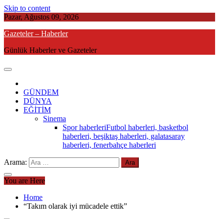
Skip to content
Pazar, Ağustos 09, 2026
Gazeteler – Haberler
Günlük Haberler ve Gazeteler
GÜNDEM
DÜNYA
EĞİTİM
Sinema
Spor haberleri
Futbol haberleri, basketbol
haberleri, beşiktaş haberleri, galatasaray
haberleri, fenerbahçe haberleri
Arama:
You are Here
Home
“Takım olarak iyi mücadele ettik”