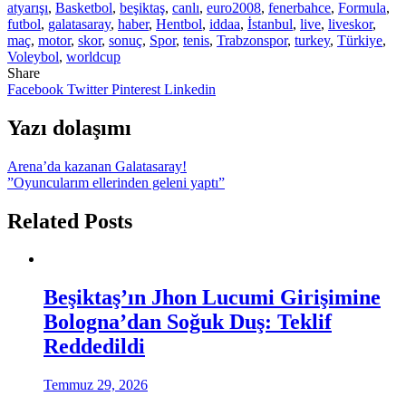
atyarışı
,
Basketbol
,
beşiktaş
,
canlı
,
euro2008
,
fenerbahce
,
Formula
,
futbol
,
galatasaray
,
haber
,
Hentbol
,
iddaa
,
İstanbul
,
live
,
liveskor
,
maç
,
motor
,
skor
,
sonuç
,
Spor
,
tenis
,
Trabzonspor
,
turkey
,
Türkiye
,
Voleybol
,
worldcup
Share
Facebook
Twitter
Pinterest
Linkedin
Yazı dolaşımı
Arena’da kazanan Galatasaray!
”Oyuncularım ellerinden geleni yaptı”
Related Posts
Beşiktaş’ın Jhon Lucumi Girişimine
Bologna’dan Soğuk Duş: Teklif
Reddedildi
Temmuz 29, 2026