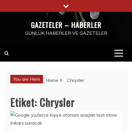
Skip
to
content
GAZETELER – HABERLER
GÜNLÜK HABERLER VE GAZETELER
You are Here
Home
Chrysler
Etiket:
Chrysler