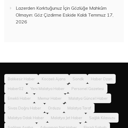
Lazerden Korktuğunuz İçin Gözlüğe Mahkûm
Olmayın: Göz Çizdirme Eskide Kaldı
Temmuz 17,
2026
Balıkesir Haber
Kocaeli Ajans
Sondk
Haber Ozan
Haber02
Yeni Malatya Haber
Personel Gazetesi
Emekli Haber
Memur Haber
Malatya Güncel Haber
Sivas Doğru Haber
Orduzu
Malatya Taraf
Malatya Odak Haber
Malatya Jet Haber
Sağlık Kılavuzu
Sağlam Araba
Adıyaman Net Haber
Elazığ Sabah