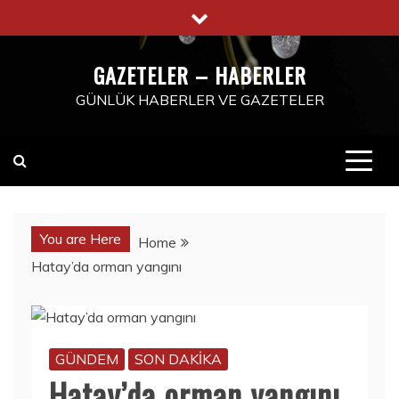
Skip
to
content
GAZETELER – HABERLER
GÜNLÜK HABERLER VE GAZETELER
You are Here
Home
Hatay’da orman yangını
GÜNDEM
SON DAKİKA
Hatay’da orman yangını