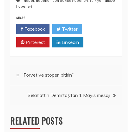
haber
,
haberler
,
son dakika haberleri
,
Türkiye
,
Türkiye
haberleri
SHARE
Facebook
Twitter
Pinterest
Linkedin
Yazı
“Forvet ve stoperi bitirin”
dolaşımı
Selahattin Demirtaş’tan 1 Mayıs mesajı
RELATED POSTS