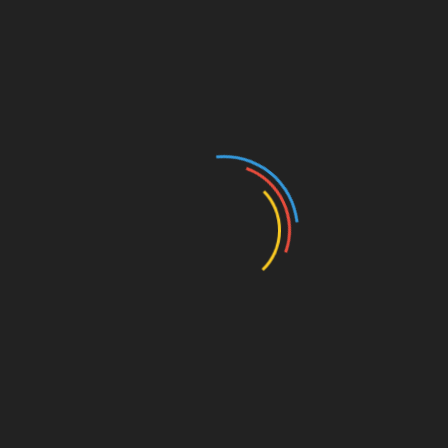
Aslan Parke Üstünde Kükredi: Galatasaray
Daikin Zeren Spor’u Devirdi!
Mart 2, 2026
Paris Saint-Germain’de Ön Alan Presi
Şekilleniyor: Yüksek Tempoda Mücadele
Ekim 18, 2025
Bir cevap yazın
E-posta hesabınız yayımlanmayacak.
Gerekli alanlar
*
ile işaretlenmişlerdir
Yorum
*