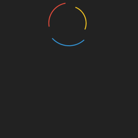
Bologna’dan Soğuk Duş: Teklif Reddedildi
Temmuz 29, 2026
Aslan Parke Üstünde Kükredi: Galatasaray
Daikin Zeren Spor’u Devirdi!
Mart 2, 2026
Paris Saint-Germain’de Ön Alan Presi
Şekilleniyor: Yüksek Tempoda Mücadele
Ekim 18, 2025
Bir cevap yazın
E-posta hesabınız yayımlanmayacak.
Gerekli alanlar
*
ile işaretlenmişlerdir