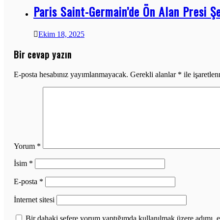
Paris Saint-Germain’de Ön Alan Presi Ş
Ekim 18, 2025
Bir cevap yazın
E-posta hesabınız yayımlanmayacak.
Gerekli alanlar
*
ile işaretlen
Yorum
*
İsim
*
E-posta
*
İnternet sitesi
Bir dahaki sefere yorum yaptığımda kullanılmak üzere adımı, e-