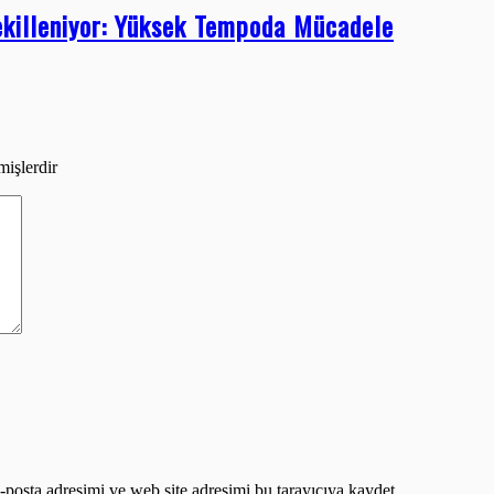
ekilleniyor: Yüksek Tempoda Mücadele
mişlerdir
posta adresimi ve web site adresimi bu tarayıcıya kaydet.