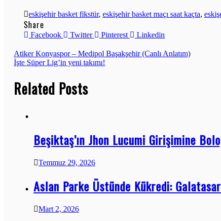
eskişehir basket fikstür
,
eskişehir basket maçı saat kaçta
,
eskiş
Share
Facebook
Twitter
Pinterest
Linkedin
Yazı
Atiker Konyaspor – Medipol Başakşehir (Canlı Anlatım)
İşte Süper Lig’in yeni takımı!
dolaşımı
Related Posts
Beşiktaş’ın Jhon Lucumi Girişimine Bolo
Temmuz 29, 2026
Aslan Parke Üstünde Kükredi: Galatasar
Mart 2, 2026