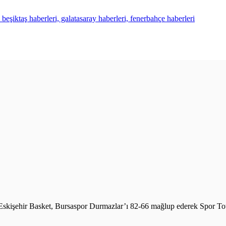
 beşiktaş haberleri, galatasaray haberleri, fenerbahçe haberleri
 Eskişehir Basket, Bursaspor Durmazlar’ı 82-66 mağlup ederek Spor Tot