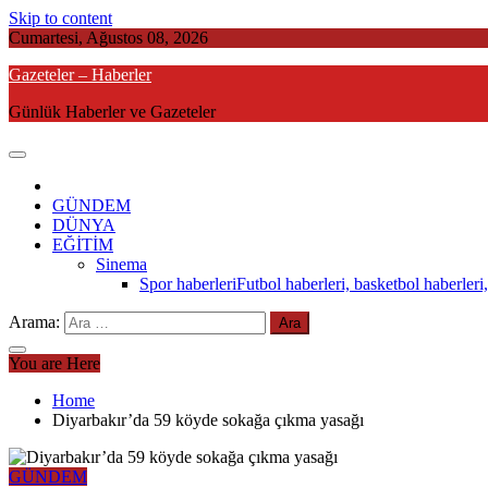
Skip to content
Cumartesi, Ağustos 08, 2026
Gazeteler – Haberler
Günlük Haberler ve Gazeteler
GÜNDEM
DÜNYA
EĞİTİM
Sinema
Spor haberleri
Futbol haberleri, basketbol haberleri,
Arama:
You are Here
Home
Diyarbakır’da 59 köyde sokağa çıkma yasağı
GÜNDEM