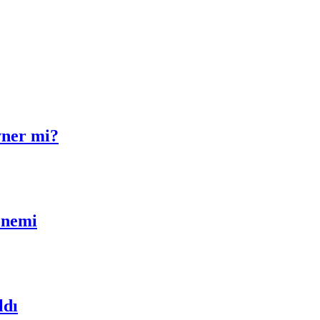
yner mi?
önemi
ldı