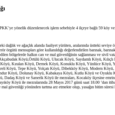
ğı
a PKK’ye yönelik düzenlenecek işlem sebebiyle 4 ilçeye bağlı 59 köy ve
deki dağlık ve ağaçlık alanda faaliyet yürüten, aralarında üstteki seviye
terör örgütü mensupları göre kullanıldığı değerlendirilen barınak, barın
len bölgelerde halkın can ve mal güvenliğinin sağlanması ve sivil vata
lan; Akçabudak Köyü,Örtülü Köyü, Ulucak Köyü, Saydamlı Köyü, Kılı
ı Köyü, Kıralan Köyü, Dernek Köyü, Konuklu Köyü, Yünlüce Köyü, 
eli Köyü, Tepe Köyü, Yolçatı Köyü, Dibekköy Köyü, Modern Köyü, A
dur Köyü, Dolunay Köyü, Kabakaya Köyü, Kutlu Köyü ve Oyuklu Köyü
 Dadaş Köyü ve Sarıerik Köyü ile mezraları, Kocaköy ilçesine emrin
ıköy Köyü ile mezralarında 28 Mayıs 2017 günü saat 18.00 ’dan itiba
 mal güvenliği yönünden tartma arz etmekte olup, yasağın bitim süresi