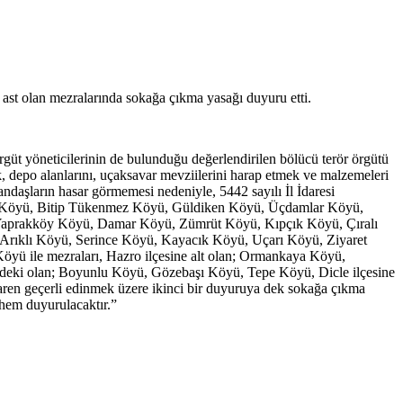
 ast olan mezralarında sokağa çıkma yasağı duyuru etti.
 örgüt yöneticilerinin de bulunduğu değerlendirilen bölücü terör örgütü
ak, depo alanlarını, uçaksavar mevziilerini harap etmek ve malzemeleri
ndaşların hasar görmemesi nedeniyle, 5442 sayılı İl İdaresi
çlı Köyü, Bitip Tükenmez Köyü, Güldiken Köyü, Üçdamlar Köyü,
Yaprakköy Köyü, Damar Köyü, Zümrüt Köyü, Kıpçık Köyü, Çıralı
rıklı Köyü, Serince Köyü, Kayacık Köyü, Uçarı Köyü, Ziyaret
 ile mezraları, Hazro ilçesine alt olan; Ormankaya Köyü,
deki olan; Boyunlu Köyü, Gözebaşı Köyü, Tepe Köyü, Dicle ilçesine
ren geçerli edinmek üzere ikinci bir duyuruya dek sokağa çıkma
 hem duyurulacaktır.”