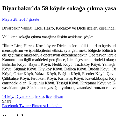
Diyarbakır’da 59 köyde sokağa çıkma yasa
Mayıs 28, 2017
gazete
Diyarbakır Valiliği, Lice, Hazro, Kocaköy ve Dicle ilçeleri kırsalınd
Valilikten sokağa çıkma yasağına ilişkin açıklama şöyle:
“İlimiz Lice, Hazro, Kocaköy ve Dicle ilçeleri mülki sınırları içerisin
mensuplarını ve işbirlikçilerini etkisiz ayla getirmek, bölgede bölücü 
ele geçirmek maksadıyla operasyon düzenlenecektir. Operasyon icra edi
Kanunu’nun ilgili maddeleri gereğince, Lice ilçesine emrindeki o
Baharlar Köyü, Bayırlı Köyü, Hedik Köyü, Tuzlaköy Köyü, Yamaçl
Köyü, Sığınak Köyü, Kıyıköy Köyü, Dallıca Köyü, Budak Köyü, Tür
Köyü, Ortaç Köyü, Yalaza Köyü, Bağlan Köyü, Esenler Köyü, Çavun
Çitlibahçe Köyü,Terdöken Köyü, Kırmataş Köyü, Kavaklıboğaz Köyü,
emrindeki olan; Kurşunlu Köyü, Taşağıl Köyü, Kırkpınar Köyü ve Kay
yasaklanmıştır. Söz konusu yasağa uyulması, vatandaşlarımızın can ve
14 köy
,
Diyarbakır
,
hazro
,
lice
,
silvan
Share
Facebook
Twitter
Pinterest
Linkedin