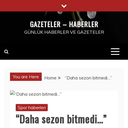
Skip
to
content
GAZETELER – HABERLER
GÜNLÜK HABERLER VE GAZETELER
You are Here
Home
“Daha sezon bitmedi…”
Spor haberleri
“Daha sezon bitmedi…”