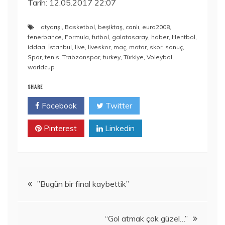
Tarih: 12.05.2017 22:07
atyarışı
,
Basketbol
,
beşiktaş
,
canlı
,
euro2008
,
fenerbahce
,
Formula
,
futbol
,
galatasaray
,
haber
,
Hentbol
,
iddaa
,
İstanbul
,
live
,
liveskor
,
maç
,
motor
,
skor
,
sonuç
,
Spor
,
tenis
,
Trabzonspor
,
turkey
,
Türkiye
,
Voleybol
,
worldcup
SHARE
Facebook
Twitter
Pinterest
Linkedin
Yazı
”Bugün bir final kaybettik”
dolaşımı
“Gol atmak çok güzel…”