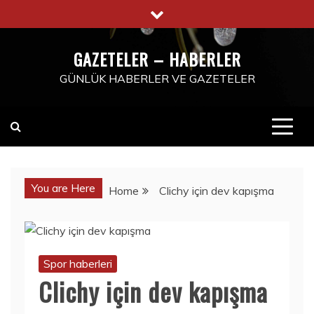
Skip
to
content
GAZETELER – HABERLER
GÜNLÜK HABERLER VE GAZETELER
You are Here
Home
Clichy için dev kapışma
Spor haberleri
Clichy için dev kapışma