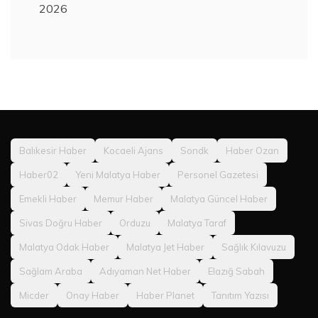
2026
Balıkesir Haber
Kocaeli Ajans
Sondk
Haber Ozan
Haber02
Yeni Malatya Haber
Personel Gazetesi
Emekli Haber
Memur Haber
Malatya Güncel Haber
Sivas Doğru Haber
Orduzu
Malatya Taraf
Malatya Odak Haber
Malatya Jet Haber
Sağlık Kılavuzu
Sağlam Araba
Adıyaman Net Haber
Elazığ Sabah
Micder
Onay Haber
Haber Planet
Tanıtım Yazısı