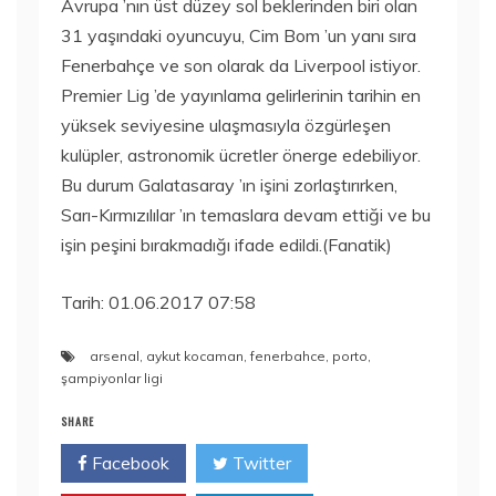
Avrupa ’nın üst düzey sol beklerinden biri olan
31 yaşındaki oyuncuyu, Cim Bom ’un yanı sıra
Fenerbahçe ve son olarak da Liverpool istiyor.
Premier Lig ’de yayınlama gelirlerinin tarihin en
yüksek seviyesine ulaşmasıyla özgürleşen
kulüpler, astronomik ücretler önerge edebiliyor.
Bu durum Galatasaray ’ın işini zorlaştırırken,
Sarı-Kırmızılılar ’ın temaslara devam ettiği ve bu
işin peşini bırakmadığı ifade edildi.(Fanatik)
Tarih: 01.06.2017 07:58
arsenal
,
aykut kocaman
,
fenerbahce
,
porto
,
şampiyonlar ligi
SHARE
Facebook
Twitter