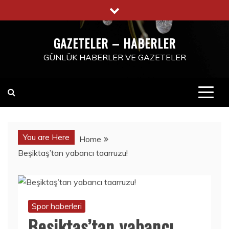
Skip
to
content
GAZETELER – HABERLER
GÜNLÜK HABERLER VE GAZETELER
You are Here
Home
Beşiktaş’tan yabancı taarruzu!
Spor haberleri
Beşiktaş’tan yabancı