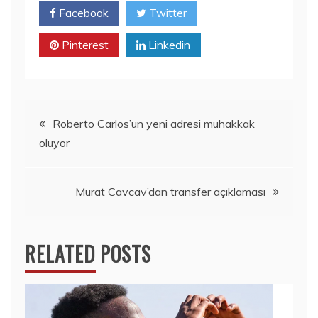
Facebook
Twitter
Pinterest
Linkedin
Yazı
Roberto Carlos’un yeni adresi muhakkak
oluyor
dolaşımı
Murat Cavcav’dan transfer açıklaması
RELATED POSTS