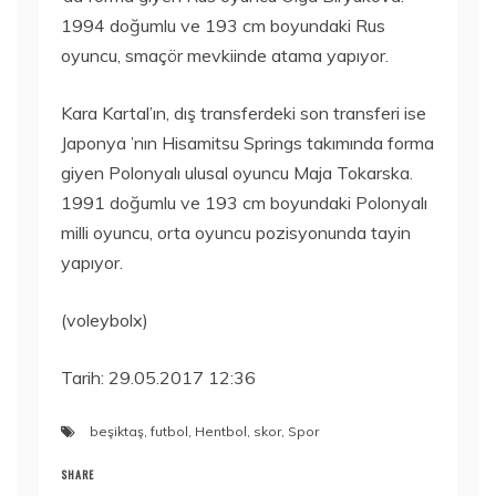
1994 doğumlu ve 193 cm boyundaki Rus
oyuncu, smaçör mevkiinde atama yapıyor.
Kara Kartal’ın, dış transferdeki son transferi ise
Japonya ’nın Hisamitsu Springs takımında forma
giyen Polonyalı ulusal oyuncu Maja Tokarska.
1991 doğumlu ve 193 cm boyundaki Polonyalı
milli oyuncu, orta oyuncu pozisyonunda tayin
yapıyor.
(voleybolx)
Tarih: 29.05.2017 12:36
beşiktaş
,
futbol
,
Hentbol
,
skor
,
Spor
SHARE