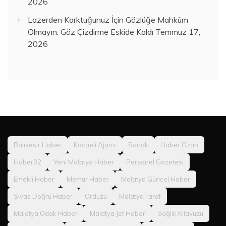
2026
Lazerden Korktuğunuz İçin Gözlüğe Mahkûm
Olmayın: Göz Çizdirme Eskide Kaldı
Temmuz 17,
2026
Balıkesir Haber
Kocaeli Ajans
Sondk
Haber Ozan
Haber02
Yeni Malatya Haber
Personel Gazetesi
Emekli Haber
Memur Haber
Malatya Güncel Haber
Sivas Doğru Haber
Orduzu
Malatya Taraf
Malatya Odak Haber
Malatya Jet Haber
Sağlık Kılavuzu