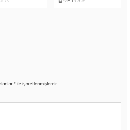
, 2026
Ekim 18, 2025
alanlar
*
ile işaretlenmişlerdir