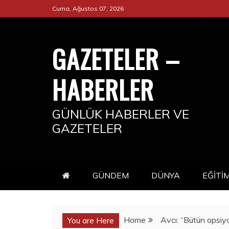
Skip
Cuma, Ağustos 07, 2026
to
content
GAZETELER –
HABERLER
GÜNLÜK HABERLER VE
GAZETELER
GÜNDEM
DÜNYA
EĞİTİ
Home
Avcı: “Bütün opsiyo
You are Here