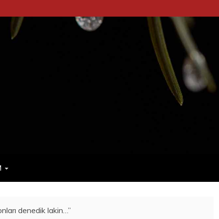
M
nları denedik lakin…”