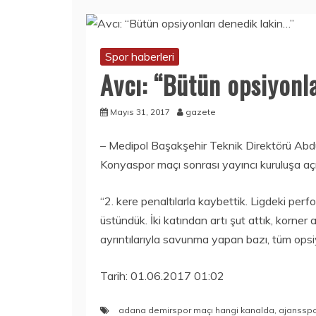
Spor haberleri
Avcı: “Bütün opsiyonl
Mayıs 31, 2017
gazete
– Medipol Başakşehir Teknik Direktörü Abdu
Konyaspor maçı sonrası yayıncı kuruluşa aç
“2. kere penaltılarla kaybettik. Ligdeki per
üstündük. İki katından artı şut attık, korner 
ayrıntılarıyla savunma yapan bazı, tüm opsiy
Tarih: 01.06.2017 01:02
adana demirspor maçı hangi kanalda
,
ajansspo