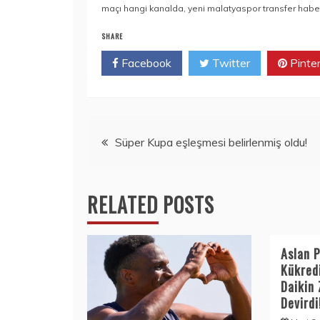
maçı hangi kanalda
,
yeni malatyaspor transfer haber
SHARE
Facebook
Twitter
Pinte
Yazı
Süper Kupa eşleşmesi belirlenmiş oldu!
dolaşımı
RELATED POSTS
Aslan 
Kükred
Daikin 
Devirdi