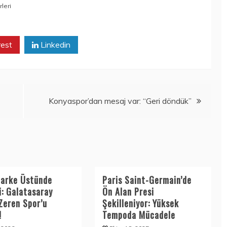
leri
rest
Linkedin
Konyaspor’dan mesaj var: “Geri döndük”
Parke Üstünde
Paris Saint-Germain’de
i: Galatasaray
Ön Alan Presi
Zeren Spor’u
Şekilleniyor: Yüksek
!
Tempoda Mücadele