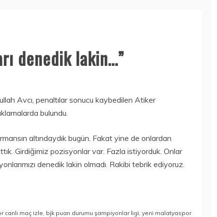
arı denedik lakin…”
llah Avcı, penaltılar sonucu kaybedilen Atiker
ıklamalarda bulundu.
formansın altındaydık bugün. Fakat yine de onlardan
attık. Girdiğimiz pozisyonlar var. Fazla istiyorduk. Onlar
onlarımızı denedik lakin olmadı. Rakibi tebrik ediyoruz.
r canlı maç izle
,
bjk puan durumu şampiyonlar ligi
,
yeni malatyaspor