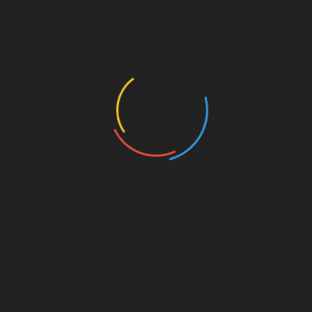
im. İnşallah orada da iyi sonuçlar alırız, oranın
rkan ağabeye verirdim. Maç içinde iki kurtarışı,
. Ben Konya çocuğuyum, burada büyüdüm. Bir gün Türkiye
uncusu olacaksın deseler inanmazdım. Bugün geldiğimiz
 teşekkür ediyorum. Benim için farklı bir gurur oldu”
abancı takımlar da izledi fakat Türkiye’den teklif var şu
r veririz.
i muhakkak mi olur ola ki kendisiyle diğer bir takımda