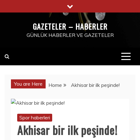
Skip
to
content
GAZETELER – HABERLER
GÜNLÜK HABERLER VE GAZETELER
You are Here
Home
Akhisar bir ilk peşinde!
Spor haberleri
Akhisar bir ilk peşinde!