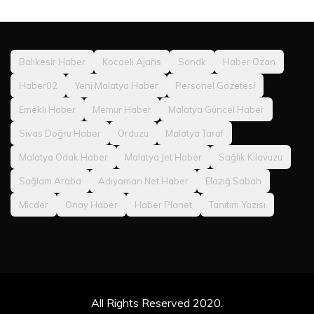
Balıkesir Haber
Kocaeli Ajans
Sondk
Haber Ozan
Haber02
Yeni Malatya Haber
Personel Gazetesi
Emekli Haber
Memur Haber
Malatya Güncel Haber
Sivas Doğru Haber
Orduzu
Malatya Taraf
Malatya Odak Haber
Malatya Jet Haber
Sağlık Kılavuzu
Sağlam Araba
Adıyaman Net Haber
Elazığ Sabah
Micder
Onay Haber
Haber Planet
Tanıtım Yazısı
All Rights Reserved 2020.