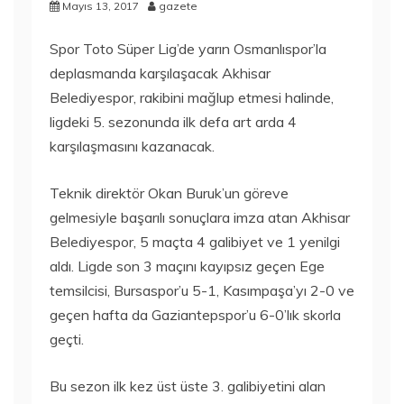
Mayıs 13, 2017
gazete
Spor Toto Süper Lig’de yarın Osmanlıspor’la
deplasmanda karşılaşacak Akhisar
Belediyespor, rakibini mağlup etmesi halinde,
ligdeki 5. sezonunda ilk defa art arda 4
karşılaşmasını kazanacak.
Teknik direktör Okan Buruk’un göreve
gelmesiyle başarılı sonuçlara imza atan Akhisar
Belediyespor, 5 maçta 4 galibiyet ve 1 yenilgi
aldı. Ligde son 3 maçını kayıpsız geçen Ege
temsilcisi, Bursaspor’u 5-1, Kasımpaşa’yı 2-0 ve
geçen hafta da Gaziantepspor’u 6-0’lık skorla
geçti.
Bu sezon ilk kez üst üste 3. galibiyetini alan