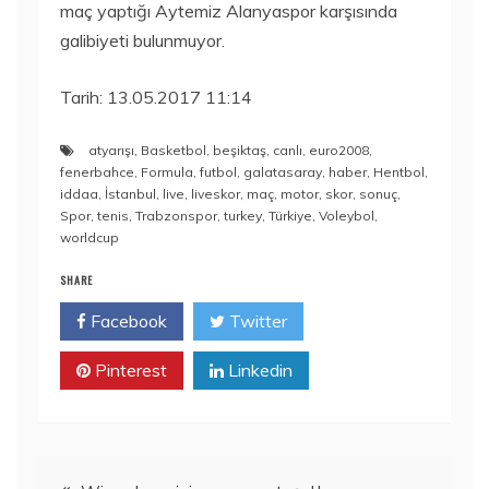
maç yaptığı Aytemiz Alanyaspor karşısında
galibiyeti bulunmuyor.
Tarih: 13.05.2017 11:14
atyarışı
,
Basketbol
,
beşiktaş
,
canlı
,
euro2008
,
fenerbahce
,
Formula
,
futbol
,
galatasaray
,
haber
,
Hentbol
,
iddaa
,
İstanbul
,
live
,
liveskor
,
maç
,
motor
,
skor
,
sonuç
,
Spor
,
tenis
,
Trabzonspor
,
turkey
,
Türkiye
,
Voleybol
,
worldcup
SHARE
Facebook
Twitter
Pinterest
Linkedin
Yazı