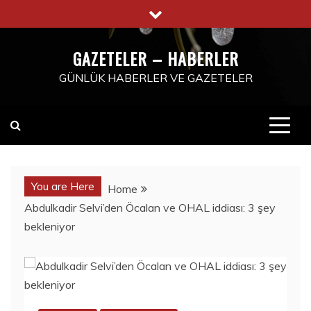
Skip
to
content
GAZETELER – HABERLER
GÜNLÜK HABERLER VE GAZETELER
You are Here
Home
Abdulkadir Selvi’den Öcalan ve OHAL iddiası: 3 şey
bekleniyor