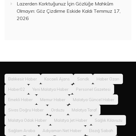
Lazerden Korktuğunuz İçin Gözlüğe Mahkûm
Olmayın: Göz Çizdirme Eskide Kaldı
Temmuz 17,
2026
Balıkesir Haber
Kocaeli Ajans
Sondk
Haber Ozan
Haber02
Yeni Malatya Haber
Personel Gazetesi
Emekli Haber
Memur Haber
Malatya Güncel Haber
Sivas Doğru Haber
Orduzu
Malatya Taraf
Malatya Odak Haber
Malatya Jet Haber
Sağlık Kılavuzu
Sağlam Araba
Adıyaman Net Haber
Elazığ Sabah