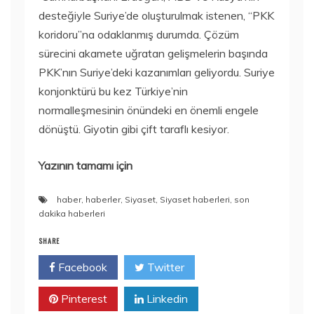
desteğiyle Suriye’de oluşturulmak istenen, “PKK
koridoru”na odaklanmış durumda. Çözüm
sürecini akamete uğratan gelişmelerin başında
PKK’nın Suriye’deki kazanımları geliyordu. Suriye
konjonktürü bu kez Türkiye’nin
normalleşmesinin önündeki en önemli engele
dönüştü. Giyotin gibi çift taraflı kesiyor.
Yazının tamamı için
haber
,
haberler
,
Siyaset
,
Siyaset haberleri
,
son
dakika haberleri
SHARE
Facebook
Twitter
Pinterest
Linkedin