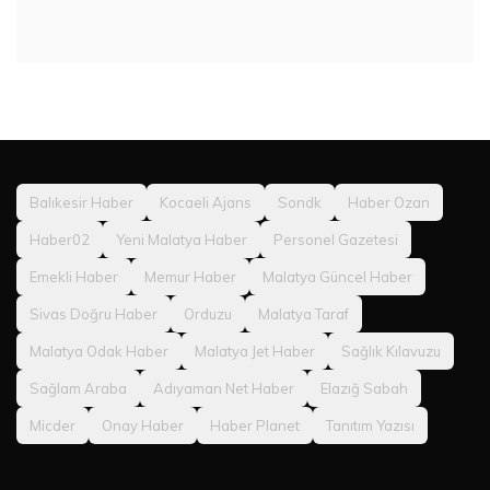
Balıkesir Haber
Kocaeli Ajans
Sondk
Haber Ozan
Haber02
Yeni Malatya Haber
Personel Gazetesi
Emekli Haber
Memur Haber
Malatya Güncel Haber
Sivas Doğru Haber
Orduzu
Malatya Taraf
Malatya Odak Haber
Malatya Jet Haber
Sağlık Kılavuzu
Sağlam Araba
Adıyaman Net Haber
Elazığ Sabah
Micder
Onay Haber
Haber Planet
Tanıtım Yazısı