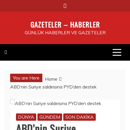
Skip
to
content
GAZETELER – HABERLER
GÜNLÜK HABERLER VE GAZETELER
You are Here
Home
ABD’nin Suriye saldırısına PYD’den destek
DÜNYA
GÜNDEM
SON DAKİKA
ABD’nin Suriye