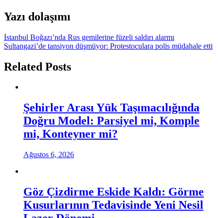
Yazı dolaşımı
İstanbul Boğazı’nda Rus gemilerine füzeli saldırı alarmı
Sultangazi’de tansiyon düşmüyor: Protestoculara polis müdahale etti
Related Posts
Şehirler Arası Yük Taşımacılığında
Doğru Model: Parsiyel mi, Komple
mi, Konteyner mi?
Ağustos 6, 2026
Göz Çizdirme Eskide Kaldı: Görme
Kusurlarının Tedavisinde Yeni Nesil