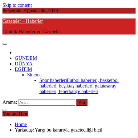
Skip to content
Perşembe, Ağustos 06, 2026
Gazeteler – Haberler
Günlük Haberler ve Gazeteler
GÜNDEM
DÜNYA
EĞİTİM
Sinema
Spor haberleri
Futbol haberleri, basketbol
haberleri, beşiktaş haberleri, galatasaray
haberleri, fenerbahçe haberleri
Arama:
You are Here
Home
Yarkadaş: Yargı bu kararıyla gazeteciliği biçti