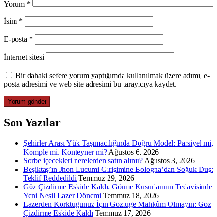
Yorum
*
İsim
*
E-posta
*
İnternet sitesi
Bir dahaki sefere yorum yaptığımda kullanılmak üzere adımı, e-
posta adresimi ve web site adresimi bu tarayıcıya kaydet.
Son Yazılar
Şehirler Arası Yük Taşımacılığında Doğru Model: Parsiyel mi,
Komple mi, Konteyner mi?
Ağustos 6, 2026
Sorbe içecekleri nerelerden satın alınır?
Ağustos 3, 2026
Beşiktaş’ın Jhon Lucumi Girişimine Bologna’dan Soğuk Duş:
Teklif Reddedildi
Temmuz 29, 2026
Göz Çizdirme Eskide Kaldı: Görme Kusurlarının Tedavisinde
Yeni Nesil Lazer Dönemi
Temmuz 18, 2026
Lazerden Korktuğunuz İçin Gözlüğe Mahkûm Olmayın: Göz
Çizdirme Eskide Kaldı
Temmuz 17, 2026