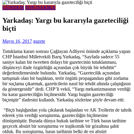
GÜNDEM
SON DAKİKA
Yarkadaş: Yargı bu kararıyla gazeteciliği
biçti
Mayıs 16, 2017
gazete
Tutuklama kararı sonrası Çağlayan Adliyesi önünde açıklama yapan
CHP İstanbul Milletvekili Barış Yarkadaş, “Sayfada sadece 55
saniye kalan bir tweetten dolayı bir gazetecinin tutuklanması,
düşünceyi ifade özgürlüğü açısından çok büyük bir tehdittir”
değerlendirmesinde bulundu. Yarkadaş, “Gazetecilik açısından
tartışmalı olan bir başlıktan, terör örgütü propagandası gibi zorlama
bir suçlama çıkarmak, gazeticilerin nasıl bir tehdit altında çalıştığının
da göstergesidir” dedi. CHP’li vekil, “Yargı mekanizmasının verdiği
bu karar gazeteciliğin biçilmesidir. Yargı bugün gazeteciliği
biçmiştir” ifadesini kullandı. Yarkadaş sözlerine şöyle devam etti:
“Biçti başlığından yola çıkılarak başlatılan ve AK Trollerin de tahrik
ederek yön verdiği soruşturma, gazeteciliğin biçilmesine
dönüşmüştür. Burada dünya hukuk tarihine ve Türk basın tarihine
geçecek absürt bir soruşturma ve trajikomik bir gözaltına şahit
olduk. Bu soruşturma, basın tarihinin belki de en absürt