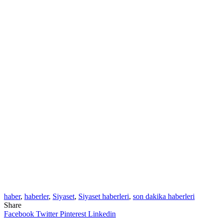
haber
,
haberler
,
Siyaset
,
Siyaset haberleri
,
son dakika haberleri
Share
Facebook
Twitter
Pinterest
Linkedin