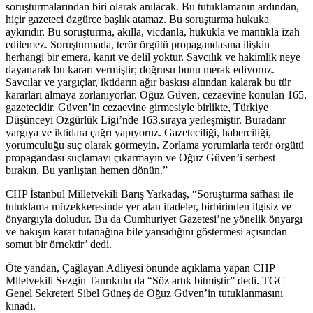
soruşturmalarından biri olarak anılacak. Bu tutuklamanın ardından,
hiçir gazeteci özgürce başlık atamaz. Bu soruşturma hukuka
aykırıdır. Bu soruşturma, akılla, vicdanla, hukukla ve mantıkla izah
edilemez. Soruşturmada, terör örgütü propagandasına ilişkin
herhangi bir emera, kanıt ve delil yoktur. Savcılık ve hakimlik neye
dayanarak bu kararı vermiştir; doğrusu bunu merak ediyoruz.
Savcılar ve yargıçlar, iktidarın ağır baskısı altından kalarak bu tür
kararları almaya zorlanıyorlar. Oğuz Güven, cezaevine konulan 165.
gazetecidir. Güven’in cezaevine girmesiyle birlikte, Türkiye
Düşünceyi Özgürlük Ligi’nde 163.sıraya yerleşmiştir. Buradanr
yargıya ve iktidara çağrı yapıyoruz. Gazeteciliği, haberciliği,
yorumculuğu suç olarak görmeyin. Zorlama yorumlarla terör örgütü
propagandası suçlamayı çıkarmayın ve Oğuz Güven’i serbest
bırakın. Bu yanlıştan hemen dönün.”
CHP İstanbul Milletvekili Barış Yarkadaş, “Soruşturma safhası ile
tutuklama müzekkeresinde yer alan ifadeler, birbirinden ilgisiz ve
önyargıyla doludur. Bu da Cumhuriyet Gazetesi’ne yönelik önyargı
ve bakışın karar tutanağına bile yansıdığını göstermesi açısından
somut bir örnektir’ dedi.
Öte yandan, Çağlayan Adliyesi önünde açıklama yapan CHP
Mlletvekili Sezgin Tanrıkulu da “Söz artık bitmiştir” dedi. TGC
Genel Sekreteri Sibel Güneş de Oğuz Güven’in tutuklanmasını
kınadı.