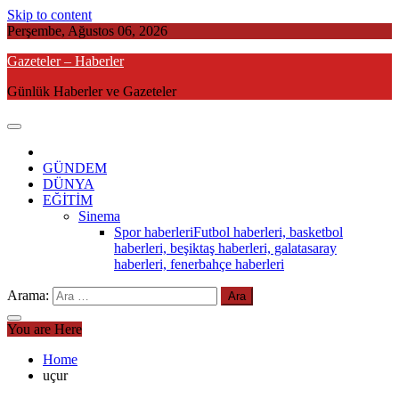
Skip to content
Perşembe, Ağustos 06, 2026
Gazeteler – Haberler
Günlük Haberler ve Gazeteler
GÜNDEM
DÜNYA
EĞİTİM
Sinema
Spor haberleri
Futbol haberleri, basketbol
haberleri, beşiktaş haberleri, galatasaray
haberleri, fenerbahçe haberleri
Arama:
You are Here
Home
uçur