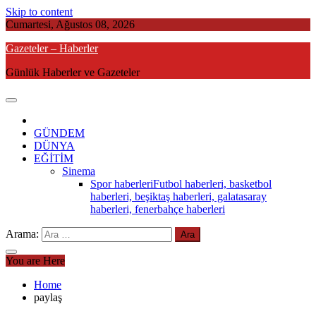
Skip to content
Cumartesi, Ağustos 08, 2026
Gazeteler – Haberler
Günlük Haberler ve Gazeteler
GÜNDEM
DÜNYA
EĞİTİM
Sinema
Spor haberleri
Futbol haberleri, basketbol
haberleri, beşiktaş haberleri, galatasaray
haberleri, fenerbahçe haberleri
Arama:
You are Here
Home
paylaş