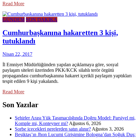
Read More
GÜNDEM
SON DAKİKA
Cumhurbaşkanına hakaretten 3 kişi,
tutuklandı
Nisan 22, 2017
İl Emniyet Müdürlüğünden yapılan açıklamaya göre, sosyal
paylaşım siteleri üzerinden PKK/KCK silahlı terör örgütü
propagandası cumhurbaşkanına hakaret içerikli paylaşım yaptıkları
tespit edilen 9 kişi yakalandı.
Read More
Son Yazılar
Şehirler Arası Yük Taşımacılığında Doğru Model: Parsiyel mi,
Komple mi, Konteyner mi?
Ağustos 6, 2026
Sorbe içecekleri nerelerden satın alınır?
Ağustos 3, 2026
Beşiktaş’ın Jhon Lucumi Girişimine Bologna’dan Soğuk Duş: