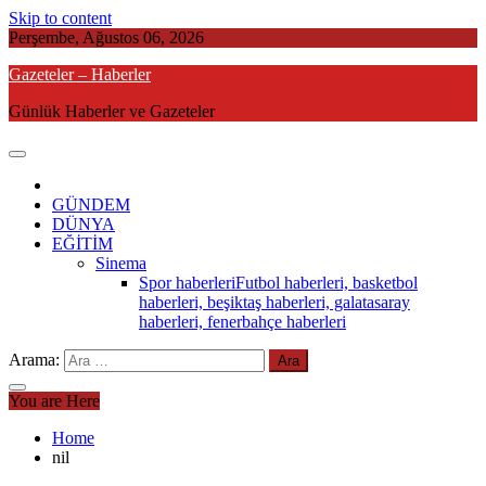
Skip to content
Perşembe, Ağustos 06, 2026
Gazeteler – Haberler
Günlük Haberler ve Gazeteler
GÜNDEM
DÜNYA
EĞİTİM
Sinema
Spor haberleri
Futbol haberleri, basketbol
haberleri, beşiktaş haberleri, galatasaray
haberleri, fenerbahçe haberleri
Arama:
You are Here
Home
nil