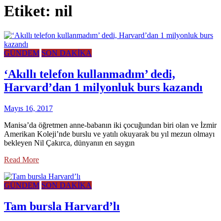
Etiket:
nil
GÜNDEM
SON DAKİKA
‘Akıllı telefon kullanmadım’ dedi,
Harvard’dan 1 milyonluk burs kazandı
Mayıs 16, 2017
Manisa’da öğretmen anne-babanın iki çocuğundan biri olan ve İzmir
Amerikan Koleji’nde burslu ve yatılı okuyarak bu yıl mezun olmayı
bekleyen Nil Çakırca, dünyanın en saygın
Read More
GÜNDEM
SON DAKİKA
Tam bursla Harvard’lı