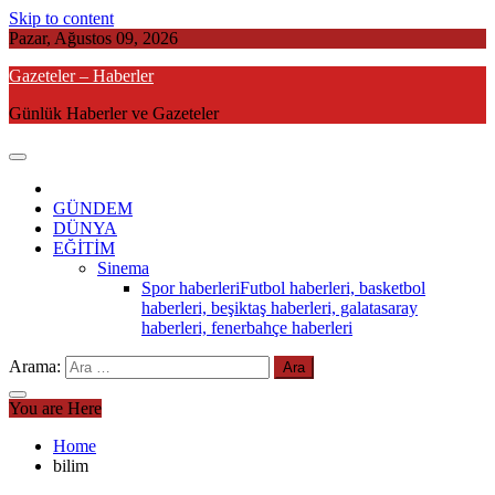
Skip to content
Pazar, Ağustos 09, 2026
Gazeteler – Haberler
Günlük Haberler ve Gazeteler
GÜNDEM
DÜNYA
EĞİTİM
Sinema
Spor haberleri
Futbol haberleri, basketbol
haberleri, beşiktaş haberleri, galatasaray
haberleri, fenerbahçe haberleri
Arama:
You are Here
Home
bilim