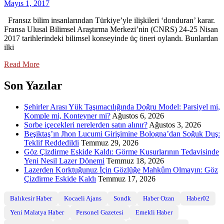
Mayıs 1, 2017
Fransız bilim insanlarından Türkiye’yle ilişkileri ‘donduran’ karar.
Fransa Ulusal Bilimsel Araştırma Merkezi’nin (CNRS) 24-25 Nisan
2017 tarihlerindeki bilimsel konseyinde üç öneri oylandı. Bunlardan
ilki
Read More
Son Yazılar
Şehirler Arası Yük Taşımacılığında Doğru Model: Parsiyel mi,
Komple mi, Konteyner mi?
Ağustos 6, 2026
Sorbe içecekleri nerelerden satın alınır?
Ağustos 3, 2026
Beşiktaş’ın Jhon Lucumi Girişimine Bologna’dan Soğuk Duş:
Teklif Reddedildi
Temmuz 29, 2026
Göz Çizdirme Eskide Kaldı: Görme Kusurlarının Tedavisinde
Yeni Nesil Lazer Dönemi
Temmuz 18, 2026
Lazerden Korktuğunuz İçin Gözlüğe Mahkûm Olmayın: Göz
Çizdirme Eskide Kaldı
Temmuz 17, 2026
Balıkesir Haber
Kocaeli Ajans
Sondk
Haber Ozan
Haber02
Yeni Malatya Haber
Personel Gazetesi
Emekli Haber