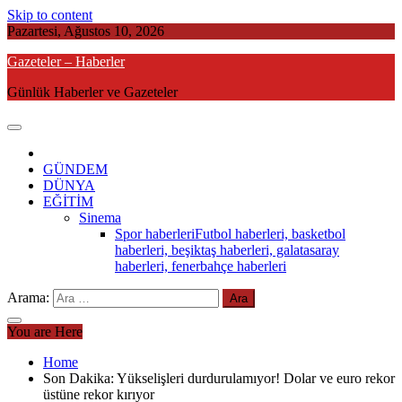
Skip to content
Pazartesi, Ağustos 10, 2026
Gazeteler – Haberler
Günlük Haberler ve Gazeteler
GÜNDEM
DÜNYA
EĞİTİM
Sinema
Spor haberleri
Futbol haberleri, basketbol
haberleri, beşiktaş haberleri, galatasaray
haberleri, fenerbahçe haberleri
Arama:
You are Here
Home
Son Dakika: Yükselişleri durdurulamıyor! Dolar ve euro rekor
üstüne rekor kırıyor