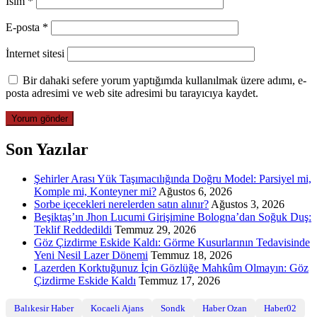
İsim
*
E-posta
*
İnternet sitesi
Bir dahaki sefere yorum yaptığımda kullanılmak üzere adımı, e-
posta adresimi ve web site adresimi bu tarayıcıya kaydet.
Son Yazılar
Şehirler Arası Yük Taşımacılığında Doğru Model: Parsiyel mi,
Komple mi, Konteyner mi?
Ağustos 6, 2026
Sorbe içecekleri nerelerden satın alınır?
Ağustos 3, 2026
Beşiktaş’ın Jhon Lucumi Girişimine Bologna’dan Soğuk Duş:
Teklif Reddedildi
Temmuz 29, 2026
Göz Çizdirme Eskide Kaldı: Görme Kusurlarının Tedavisinde
Yeni Nesil Lazer Dönemi
Temmuz 18, 2026
Lazerden Korktuğunuz İçin Gözlüğe Mahkûm Olmayın: Göz
Çizdirme Eskide Kaldı
Temmuz 17, 2026
Balıkesir Haber
Kocaeli Ajans
Sondk
Haber Ozan
Haber02