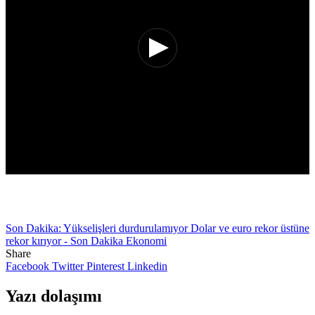
Son Dakika: Yükselişleri durdurulamıyor Dolar ve euro rekor üstüne
rekor kırıyor - Son Dakika Ekonomi
Share
Facebook
Twitter
Pinterest
Linkedin
Yazı dolaşımı