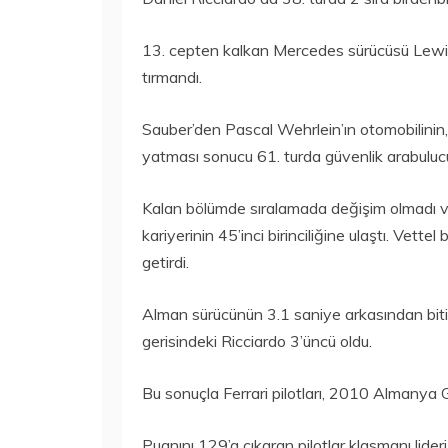
13. cepten kalkan Mercedes sürücüsü Lewis 
tırmandı.
Sauber’den Pascal Wehrlein’ın otomobilinin
yatması sonucu 61. turda güvenlik arabulucu 
Kalan bölümde sıralamada değişim olmadı ve
kariyerinin 45’inci birinciliğine ulaştı. Vett
getirdi.
Alman sürücünün 3.1 saniye arkasından bitiş
gerisindeki Ricciardo 3’üncü oldu.
Bu sonuçla Ferrari pilotları, 2010 Almanya Gra
Puanını 129’a çıkaran pilotlar klasmanı lider