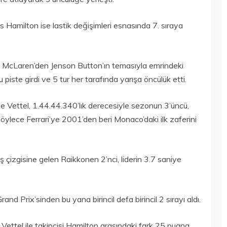
Hamilton ise lastik değişimleri esnasında 7. sıraya
, McLaren’den Jenson Button’ın temasıyla emrindeki
piste girdi ve 5 tur her tarafında yarışa öncülük etti.
 Vettel, 1.44.44.340’lık derecesiyle sezonun 3’üncü,
el böylece Ferrari’ye 2001’den beri Monaco’daki ilk zaferini
 çizgisine gelen Raikkonen 2’nci, liderin 3.7 saniye
nd Prix’sinden bu yana birincil defa birincil 2 sırayı aldı.
i Vettel ile takipçisi Hamilton arasındaki fark 25 puana