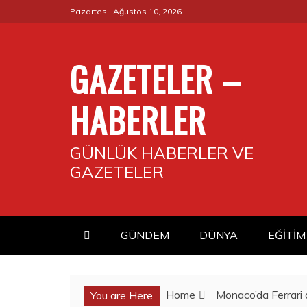
Skip
Pazartesi, Ağustos 10, 2026
to
content
GAZETELER –
HABERLER
GÜNLÜK HABERLER VE
GAZETELER
GÜNDEM
DÜNYA
EĞİTİM
Home
Monaco’da Ferrari d
You are Here