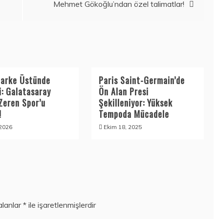
Mehmet Gökoğlu’ndan özel talimatlar!
Parke Üstünde
Paris Saint-Germain’de
i: Galatasaray
Ön Alan Presi
Zeren Spor’u
Şekilleniyor: Yüksek
!
Tempoda Mücadele
 2026
Ekim 18, 2025
alanlar
*
ile işaretlenmişlerdir