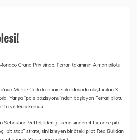
lesi!
Monaco Grand Prix’sinde, Ferrari takımının Alman pilotu
’nun Monte Carlo kentinin sokaklarında oluşturulan 3
ıldı. Yarışa “pole pozisyonu”ndan başlayan Ferrari pilotu
tta yerlerini korudu.
en Sebastian Vettel, liderliği, kendisinden 4 tur önce pite
“pit stop” stratejisini izleyen bir öteki pilot Red Bull’dan
ire atlayarak 3’üncülüğe yerleşti.