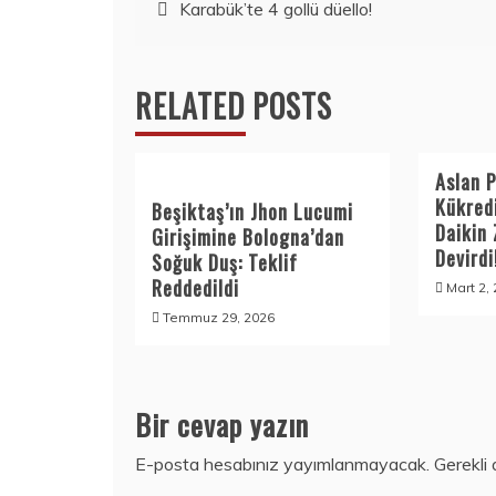
Yazı
Karabük’te 4 gollü düello!
dolaşımı
RELATED POSTS
Aslan 
Kükred
Beşiktaş’ın Jhon Lucumi
Daikin 
Girişimine Bologna’dan
Devirdi
Soğuk Duş: Teklif
Reddedildi
Mart 2,
Temmuz 29, 2026
Bir cevap yazın
E-posta hesabınız yayımlanmayacak.
Gerekli 