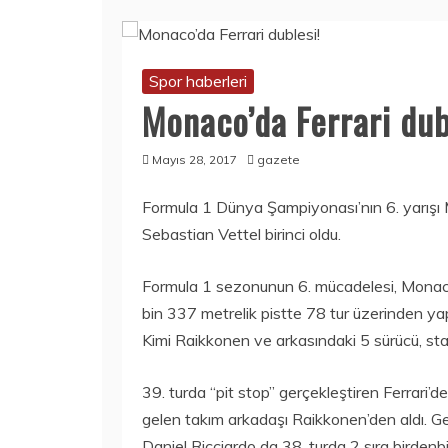
Spor haberleri
Monaco’da Ferrari dub
Mayıs 28, 2017
gazete
Formula 1 Dünya Şampiyonası’nın 6. yarışı 
Sebastian Vettel birinci oldu.
Formula 1 sezonunun 6. mücadelesi, Monaco
bin 337 metrelik pistte 78 tur üzerinden yap
Kimi Raikkonen ve arkasındaki 5 sürücü, star
39. turda “pit stop” gerçekleştiren Ferrari’d
gelen takım arkadaşı Raikkonen’den aldı. Geç 
Daniel Ricciardo da 38. turda 2 sıra birdenb