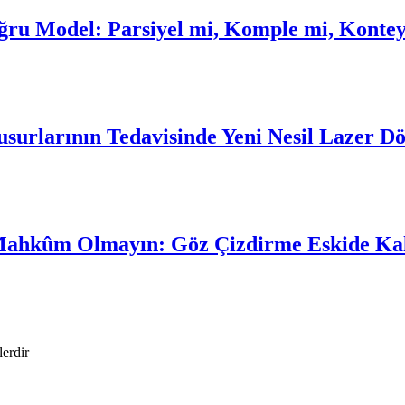
oğru Model: Parsiyel mi, Komple mi, Konte
urlarının Tedavisinde Yeni Nesil Lazer D
Mahkûm Olmayın: Göz Çizdirme Eskide Ka
lerdir