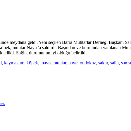
de meydana geldi. Yeni seçilen Bafra Muhtarlar Derneği Başkanı Sali
 köpek, muhtar Nayır’a saldırdı. Başından ve burnundan yaralanan Muht
edildi. Sağlık durumunun iyi olduğu belirtildi.
l
,
kaymakam
,
köpek
,
mayıs
,
muhtar
,
nayır
,
ondokuz
,
saldır
,
salih
,
sams
mez