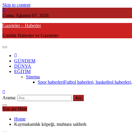
Skip to content
Cuma, Ağustos 07, 2026
Gazeteler – Haberler
Günlük Haberler ve Gazeteler
GÜNDEM
DÜNYA
EĞİTİM
Sinema
Spor haberleri
Futbol haberleri, basketbol haberleri,
Arama:
You are Here
Home
Kaymakamlık köpeği, muhtara saldırdı