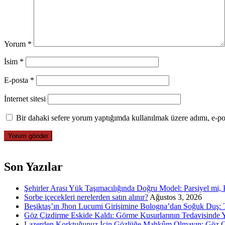
Yorum
*
İsim
*
E-posta
*
İnternet sitesi
Bir dahaki sefere yorum yaptığımda kullanılmak üzere adımı, e-pos
Son Yazılar
Şehirler Arası Yük Taşımacılığında Doğru Model: Parsiyel mi
Sorbe içecekleri nerelerden satın alınır?
Ağustos 3, 2026
Beşiktaş’ın Jhon Lucumi Girişimine Bologna’dan Soğuk Duş: T
Göz Çizdirme Eskide Kaldı: Görme Kusurlarının Tedavisinde 
Lazerden Korktuğunuz İçin Gözlüğe Mahkûm Olmayın: Göz Ç