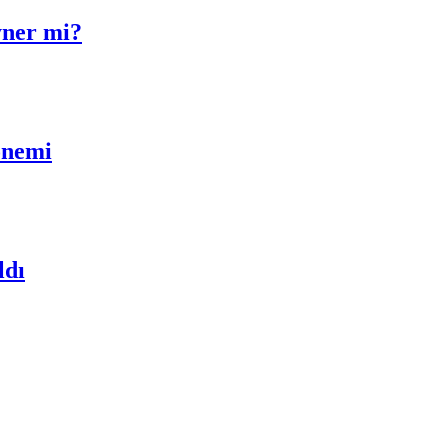
yner mi?
önemi
ldı