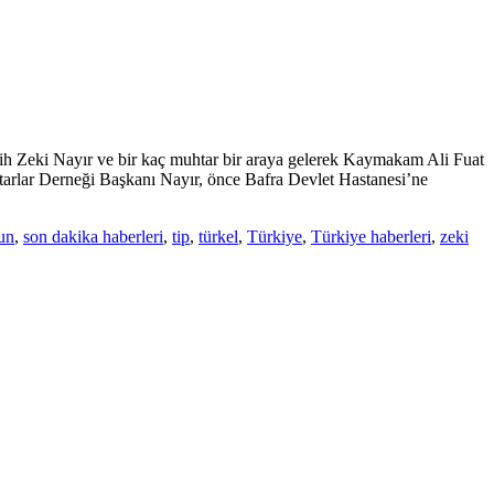
h Zeki Nayır ve bir kaç muhtar bir araya gelerek Kaymakam Ali Fuat
arlar Derneği Başkanı Nayır, önce Bafra Devlet Hastanesi’ne
un
,
son dakika haberleri
,
tip
,
türkel
,
Türkiye
,
Türkiye haberleri
,
zeki