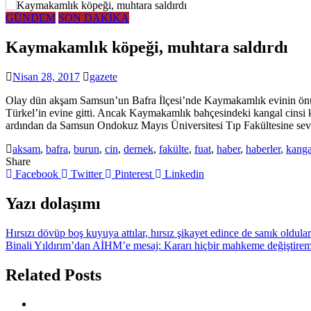
GÜNDEM
SON DAKİKA
Kaymakamlık köpeği, muhtara saldırdı
Nisan 28, 2017
gazete
Olay dün akşam Samsun’un Bafra İlçesi’nde Kaymakamlık evinin önün
Türkel’in evine gitti. Ancak Kaymakamlık bahçesindeki kangal cinsi
ardından da Samsun Ondokuz Mayıs Üniversitesi Tıp Fakültesine sevk 
aksam
,
bafra
,
burun
,
cin
,
dernek
,
fakülte
,
fuat
,
haber
,
haberler
,
kanga
Share
Facebook
Twitter
Pinterest
Linkedin
Yazı dolaşımı
Hırsızı dövüp boş kuyuya attılar, hırsız şikayet edince de sanık oldular
Binali Yıldırım’dan AİHM’e mesaj: Kararı hiçbir mahkeme değiştire
Related Posts