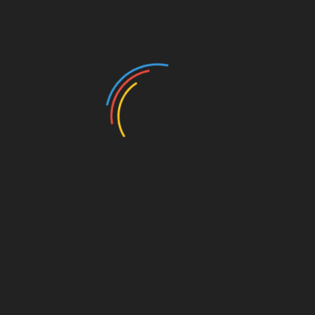
bu sayı çok az.”
erbahce
,
Formula
,
futbol
,
galatasaray
,
haber
,
Hentbol
,
iddaa
,
,
tenis
,
Trabzonspor
,
turkey
,
Türkiye
,
Voleybol
,
worldcup
st
Linkedin
9 maç da yayınlanacak!