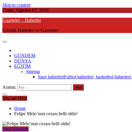
Skip to content
Cuma, Ağustos 07, 2026
Gazeteler – Haberler
Günlük Haberler ve Gazeteler
GÜNDEM
DÜNYA
EĞİTİM
Sinema
Spor haberleri
Futbol haberleri, basketbol haberleri,
Arama:
You are Here
Home
Felipe Melo’nun cezası belli oldu!
Spor haberleri