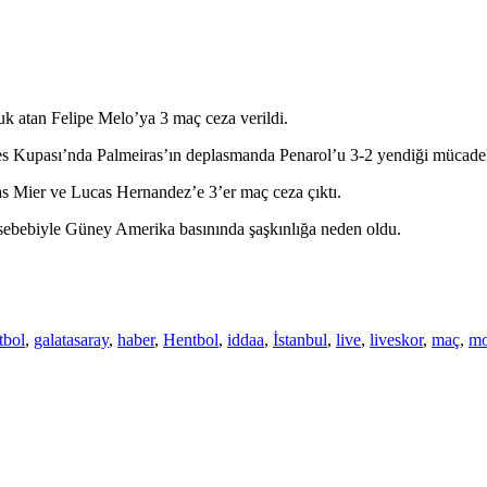
k atan Felipe Melo’ya 3 maç ceza verildi.
ı’nda Palmeiras’ın deplasmanda Penarol’u 3-2 yendiği mücadelede fut
s Mier ve Lucas Hernandez’e 3’er maç ceza çıktı.
sebebiyle Güney Amerika basınında şaşkınlığa neden oldu.
tbol
,
galatasaray
,
haber
,
Hentbol
,
iddaa
,
İstanbul
,
live
,
liveskor
,
maç
,
mo