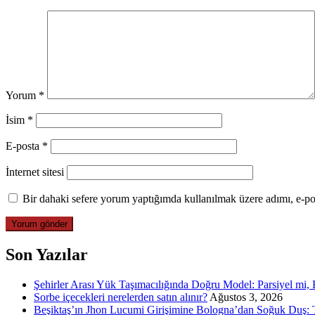
Yorum
*
İsim
*
E-posta
*
İnternet sitesi
Bir dahaki sefere yorum yaptığımda kullanılmak üzere adımı, e-pos
Son Yazılar
Şehirler Arası Yük Taşımacılığında Doğru Model: Parsiyel mi
Sorbe içecekleri nerelerden satın alınır?
Ağustos 3, 2026
Beşiktaş’ın Jhon Lucumi Girişimine Bologna’dan Soğuk Duş: T