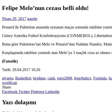
Felipe Melo’nun cezası belli oldu!
Nisan 29, 2017
gazete
Penarol ile Palmeiras arasında oynanan maçın sonunda rakibine yumru
Güney Amerika Futbol Konfederasyonu (CONMEBOL), Libertadores Kupas
Buna göre Palmeiras’tan Melo ve Penarol’dan Nahitan Nandez, Matia
Karşılaşmada rakibine yumruk atan Melo’ya 3 maçlık ceza az olması 
(Fanatik)
Tarih: 29.04.2017 16:26
atyarışı
,
Basketbol
,
beşiktaş
,
canlı
,
euro2008
,
fenerbahce
,
Formula
,
fu
worldcup
Share
Facebook
Twitter
Pinterest
Linkedin
Yazı dolaşımı