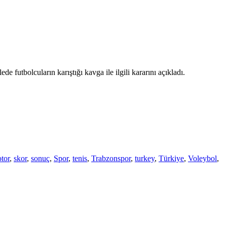
bolcuların karıştığı kavga ile ilgili kararını açıkladı.
tor
,
skor
,
sonuç
,
Spor
,
tenis
,
Trabzonspor
,
turkey
,
Türkiye
,
Voleybol
,