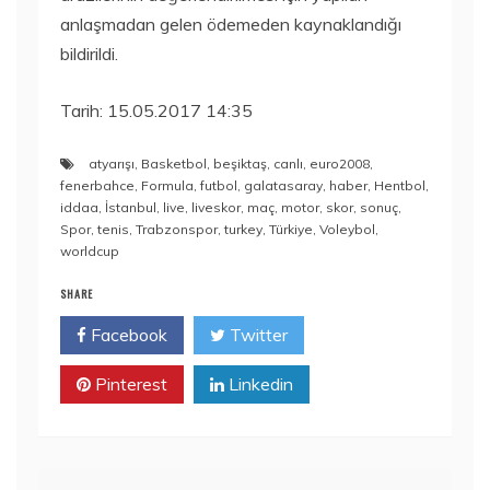
anlaşmadan gelen ödemeden kaynaklandığı
bildirildi.
Tarih: 15.05.2017 14:35
atyarışı
,
Basketbol
,
beşiktaş
,
canlı
,
euro2008
,
fenerbahce
,
Formula
,
futbol
,
galatasaray
,
haber
,
Hentbol
,
iddaa
,
İstanbul
,
live
,
liveskor
,
maç
,
motor
,
skor
,
sonuç
,
Spor
,
tenis
,
Trabzonspor
,
turkey
,
Türkiye
,
Voleybol
,
worldcup
SHARE
Facebook
Twitter
Pinterest
Linkedin