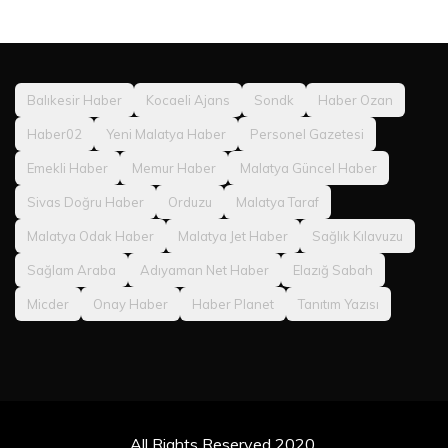
Balıkesir Haber
Kocaeli Ajans
Sondk
Haber Ozan
Haber02
Yeni Malatya Haber
Personel Gazetesi
Emekli Haber
Memur Haber
Malatya Güncel Haber
Sivas Doğru Haber
Orduzu
Malatya Taraf
Malatya Odak Haber
Malatya Jet Haber
Sağlık Kılavuzu
Sağlam Araba
Adıyaman Net Haber
Elazığ Sabah
Micder
Onay Haber
Haber Planet
Tanıtım Yazısı
All Rights Reserved 2020.