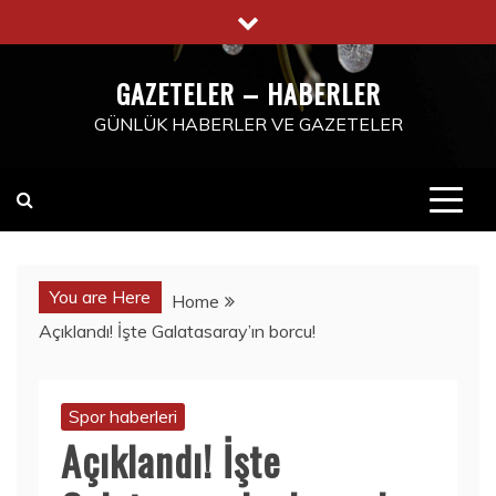
Skip
to
content
GAZETELER – HABERLER
GÜNLÜK HABERLER VE GAZETELER
You are Here
Home
Açıklandı! İşte Galatasaray’ın borcu!
Spor haberleri
Açıklandı! İşte