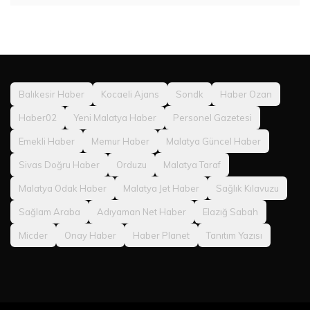
Balıkesir Haber
Kocaeli Ajans
Sondk
Haber Ozan
Haber02
Yeni Malatya Haber
Personel Gazetesi
Emekli Haber
Memur Haber
Malatya Güncel Haber
Sivas Doğru Haber
Orduzu
Malatya Taraf
Malatya Odak Haber
Malatya Jet Haber
Sağlık Kılavuzu
Sağlam Araba
Adıyaman Net Haber
Elazığ Sabah
Micder
Onay Haber
Haber Planet
Tanıtım Yazısı