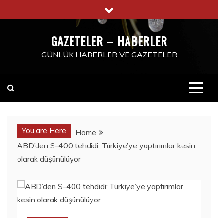
Skip
to
content
GAZETELER – HABERLER
GÜNLÜK HABERLER VE GAZETELER
You are Here
Home
ABD’den S-400 tehdidi: Türkiye’ye yaptırımlar kesin
olarak düşünülüyor