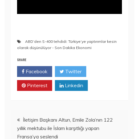
ABD’den S-400 tehdidi: Türkiye’ye yaptırımlar kesin
olarak düşünülüyor - Son Dakika Ekonomi
SHARE
Facebook
Twitter
Pinterest
Linkedin
Yazı
İletişim Başkanı Altun, Emile Zola’nın 122
yıllık mektubu ile İslam karşıtlığı yapan
dolaşımı
Fransa’ya seslendi