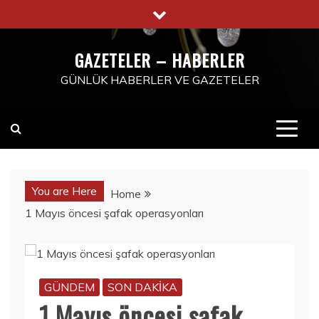
Skip
to
content
GAZETELER – HABERLER
GÜNLÜK HABERLER VE GAZETELER
You are Here
Home
1 Mayıs öncesi şafak operasyonları
GÜNDEM
SON DAKİKA
1 Mayıs öncesi şafak