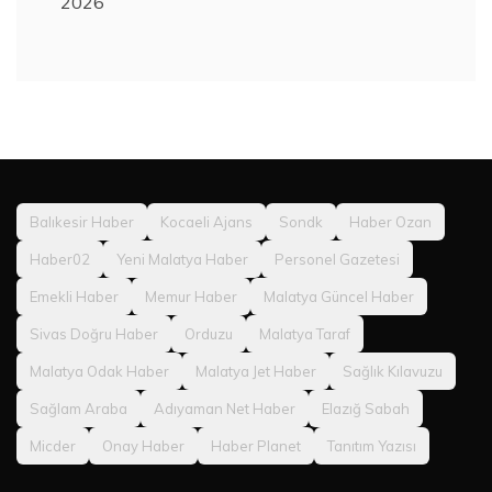
2026
Balıkesir Haber
Kocaeli Ajans
Sondk
Haber Ozan
Haber02
Yeni Malatya Haber
Personel Gazetesi
Emekli Haber
Memur Haber
Malatya Güncel Haber
Sivas Doğru Haber
Orduzu
Malatya Taraf
Malatya Odak Haber
Malatya Jet Haber
Sağlık Kılavuzu
Sağlam Araba
Adıyaman Net Haber
Elazığ Sabah
Micder
Onay Haber
Haber Planet
Tanıtım Yazısı